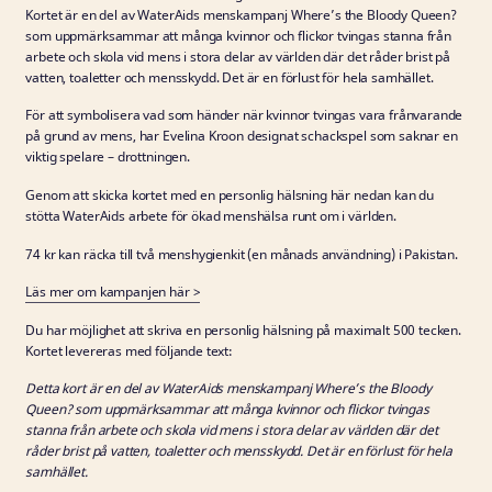
Kortet är en del av WaterAids menskampanj Where’s the Bloody Queen?
som uppmärksammar att många kvinnor och flickor tvingas stanna från
arbete och skola vid mens i stora delar av världen där det råder brist på
vatten, toaletter och mensskydd. Det är en förlust för hela samhället.
För att symbolisera vad som händer när kvinnor tvingas vara frånvarande
på grund av mens, har Evelina Kroon designat schackspel som saknar en
viktig spelare – drottningen.
Genom att skicka kortet med en personlig hälsning här nedan kan du
stötta WaterAids arbete för ökad menshälsa runt om i världen.
74 kr kan räcka till två menshygienkit (en månads användning) i Pakistan.
Läs mer om kampanjen här >
Du har möjlighet att skriva en personlig hälsning på maximalt 500 tecken.
Kortet levereras med följande text:
Detta kort är en del av WaterAids menskampanj Where’s the Bloody
Queen? som uppmärksammar att många kvinnor och flickor tvingas
stanna från arbete och skola vid mens i stora delar av världen där det
råder brist på vatten, toaletter och mensskydd. Det är en förlust för hela
samhället.